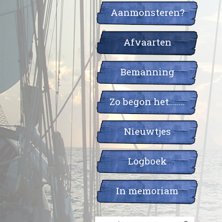
Aanmonsteren?
Afvaarten
Bemanning
Zo begon het……..
Nieuwtjes
Logboek
In memoriam