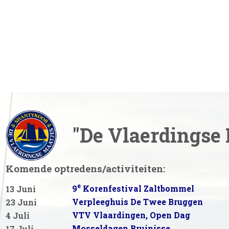
"De Vlaerdingse 
Komende optredens/activiteiten:
e
9
Korenfestival Zaltbommel
13 Juni
Verpleeghuis De Twee Bruggen
23 Juni
VTV Vlaardingen, Open Dag
4 Juli
Mosseldagen Bruinisse
17 Juli